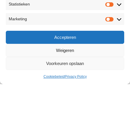
Statistieken
Marketing
Accepteren
Weigeren
Voorkeuren opslaan
Cookiebeleid
Privacy Policy
Cum Explosion 30 pcs
€
22,98
214 op voorraad