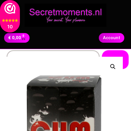
10
0
€
0,00
Account
Zoeken