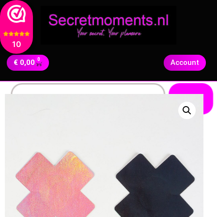
10
0
€
0,00
Account
Zoeken