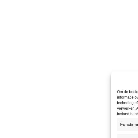
Om de beste 
informatie o
technologieë
verwerken. A
invloed heb
Function