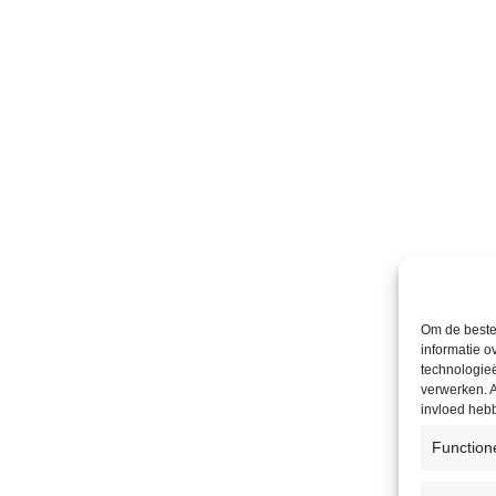
Om de beste 
informatie o
technologieë
verwerken. A
invloed heb
Function