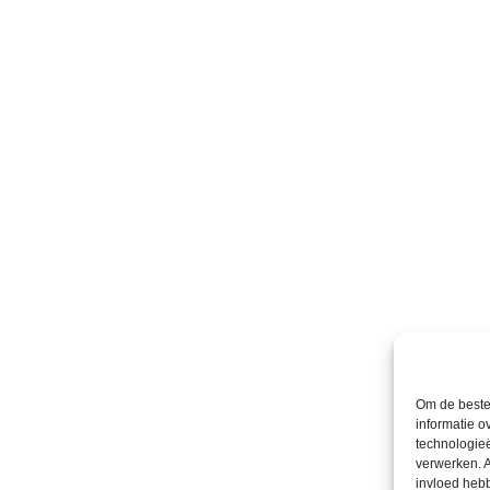
Om de beste 
informatie o
technologieë
verwerken. A
invloed heb