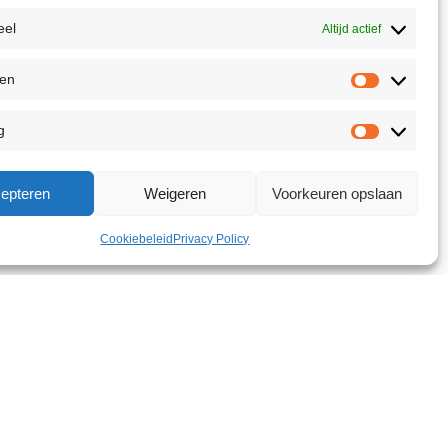
eel
Altijd actief
ken
g
epteren
Weigeren
Voorkeuren opslaan
Cookiebeleid
Privacy Policy