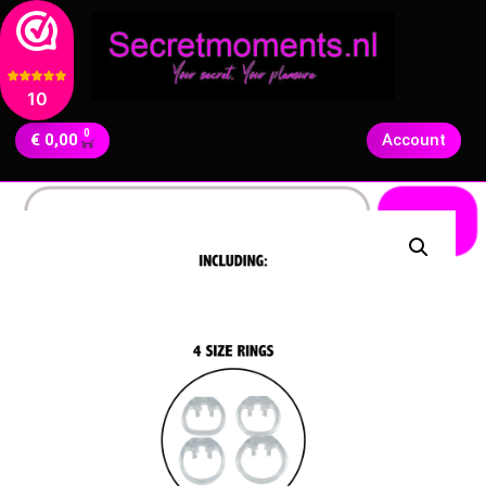
10
0
€
0,00
Account
Zoeken