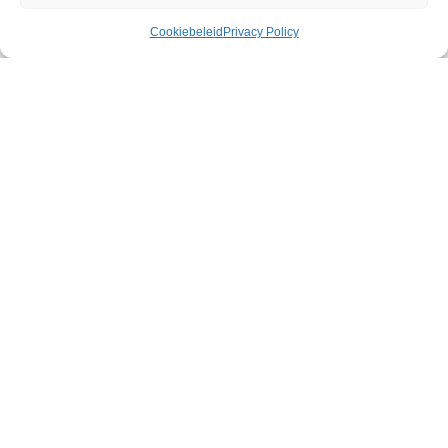
Cookiebeleid
Privacy Policy
Clear Control Cock Cage Regular
€
24,79
308 op voorraad
Toevoegen aan winkelwagen
Discrete
verzending
Veilige betaling
Snelle levering
EXTREME by HIDDEN DESIRE presenteert de CLEAR
CONTROL COCK CAGE, ontworpen voor transparante