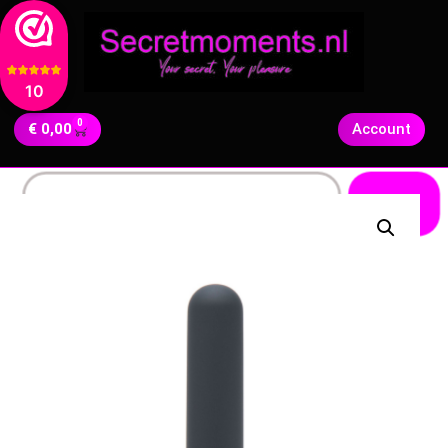
10
0
€
0,00
Account
Zoeken