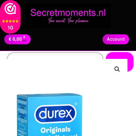
10
0
€
0,00
Account
Zoeken