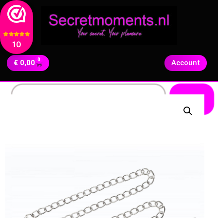
10
0
€
0,00
Account
Zoeken