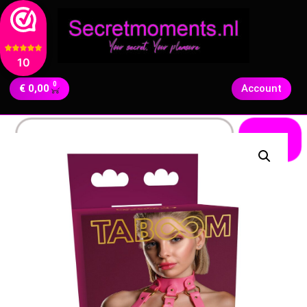
10
0
€
0,00
Account
Zoeken