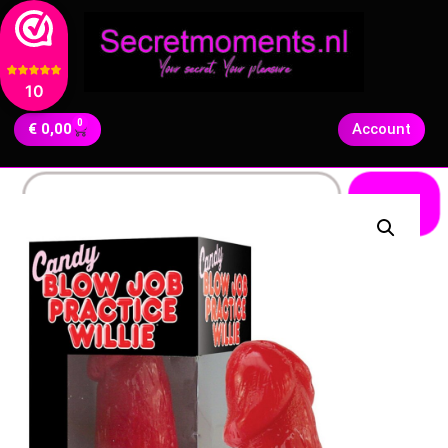
10
0
€
0,00
Account
Zoeken