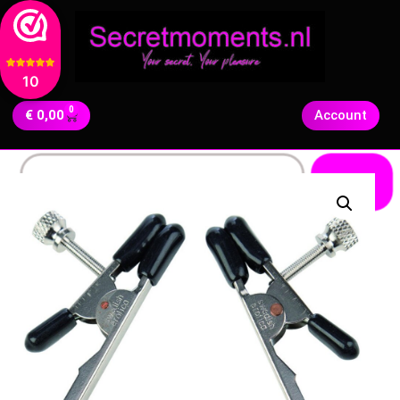
10
0
€
0,00
Account
Zoeken