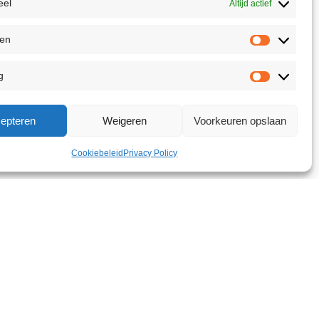
eel
Altijd actief
ken
g
epteren
Weigeren
Voorkeuren opslaan
Cookiebeleid
Privacy Policy