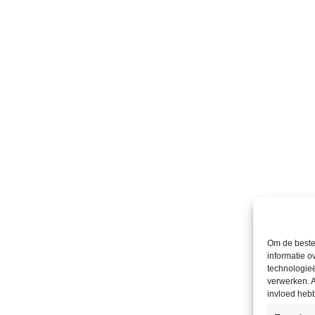
Om de beste 
informatie o
technologieë
verwerken. A
invloed heb