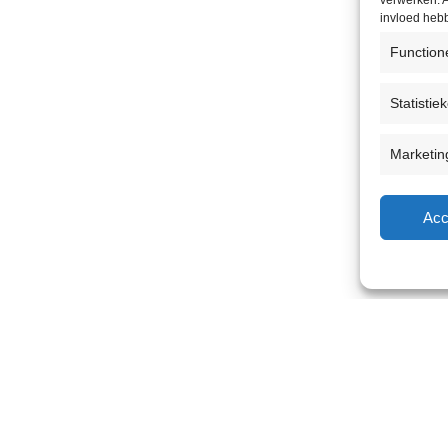
verwerken. A
invloed heb
Function
Statistie
Marketin
Acc