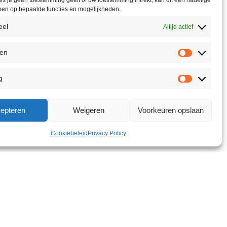
ls je geen toestemming geeft of uw toestemming intrekt, kan dit een nadelige
ben op bepaalde functies en mogelijkheden.
eel
Altijd actief
ken
g
epteren
Weigeren
Voorkeuren opslaan
Cookiebeleid
Privacy Policy