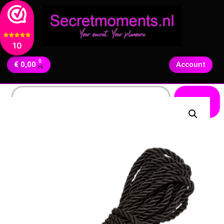
10
0
€
0,00
Account
Zoeken