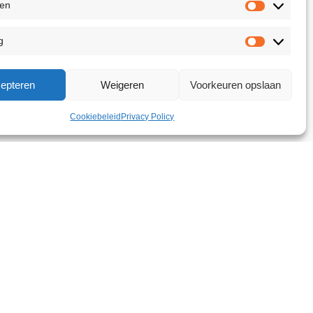
ken
g
epteren
Weigeren
Voorkeuren opslaan
Cookiebeleid
Privacy Policy