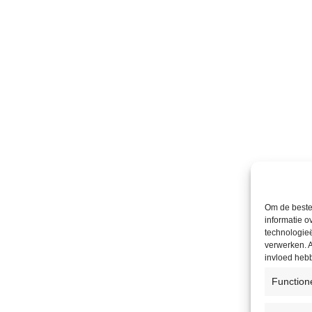
Om de beste 
informatie o
technologieë
verwerken. A
invloed heb
Function