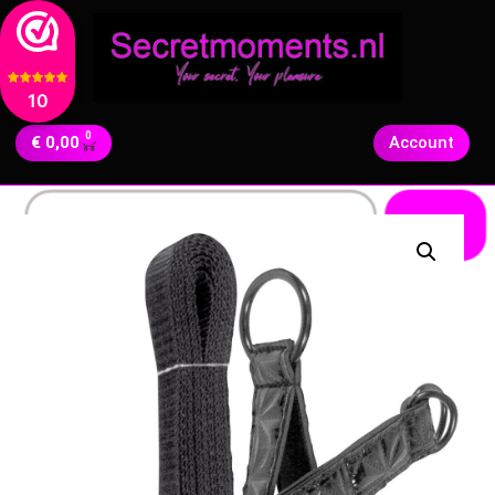
10
0
€
0,00
Account
Zoeken