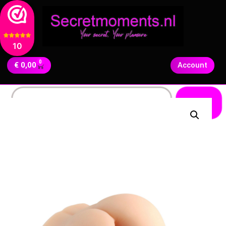
10
0
€
0,00
Account
Zoeken