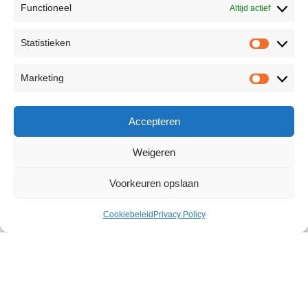
Functioneel
Altijd actief
Statistieken
Marketing
Accepteren
Weigeren
Voorkeuren opslaan
Cookiebeleid
Privacy Policy
Barely Legal Leilani Pussy
€
41,31