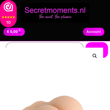
10
0
€
0,00
Account
Zoeken