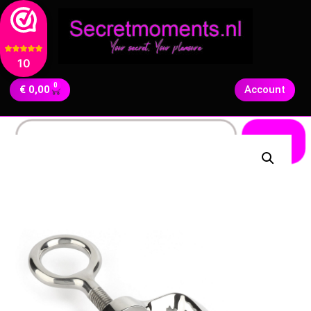
10
0
€
0,00
Account
Zoeken