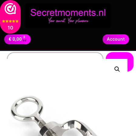
10
0
€
0,00
Account
Zoeken