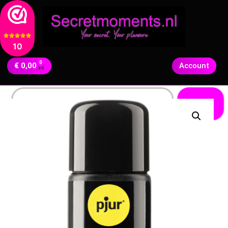
10
0
€
0,00
Account
Zoeken