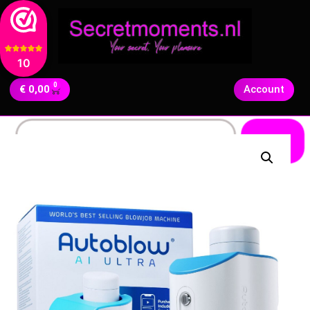
10
0
€
0,00
Account
Zoeken