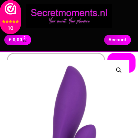
10
0
€
0,00
Account
Zoeken