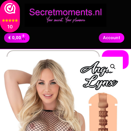
10
0
€
0,00
Account
Zoeken