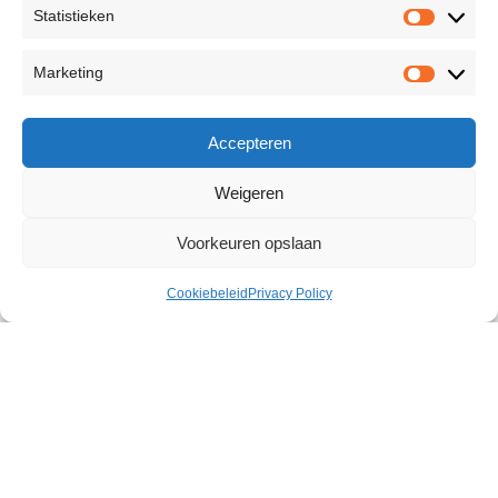
Statistieken
Marketing
Accepteren
Weigeren
Voorkeuren opslaan
Cookiebeleid
Privacy Policy
Angie Lynx Pornstar Pussy
€
45,41
756 op voorraad