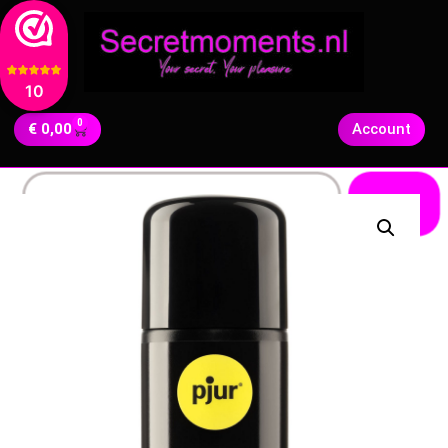
10
0
€
0,00
Account
Zoeken