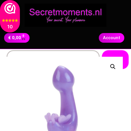
10
0
€
0,00
Account
Zoeken