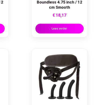
12
Boundless 4.75 inch / 12
cm Smooth
€
18,17
Lees verder