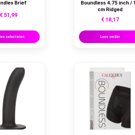
ndles Brief
Boundless 4.75 inch / 
cm Ridged
€
51,99
€
18,17
ies selecteren
Lees verder