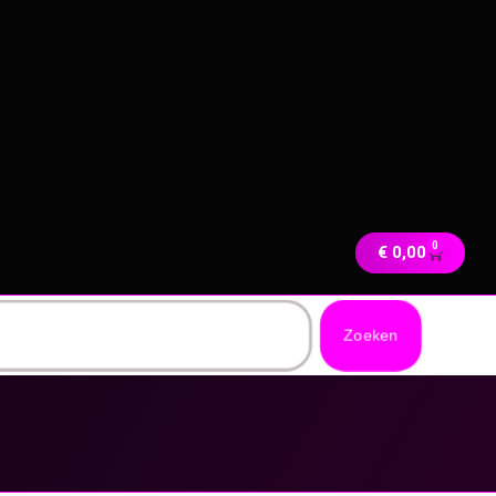
0
€
0,00
Zoeken