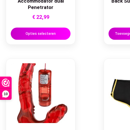
Accommodator dual
Back Su
Penetrator
€
22,99
Opties selecteren
Toevoege
10