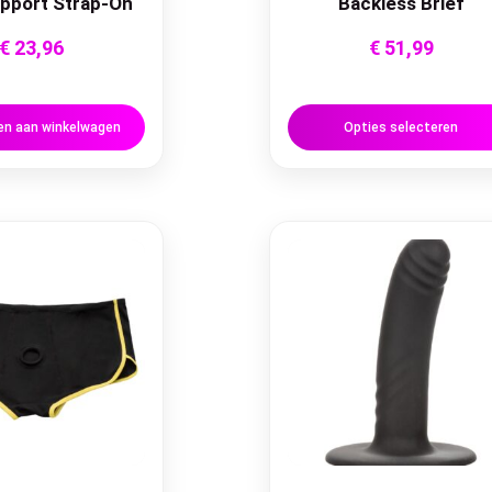
pport Strap-On
Backless Brief
€
23,96
€
51,99
n aan winkelwagen
Opties selecteren