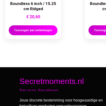
Boundless 6 inch / 15.25
Boundles
cm Ridged
c
€
20,65
Toevoegen aan winkelwagen
Toevoege
Secretmoments.nl
Your secret. Your pleasure
Jouw discrete bestemming voor hoogwaardige en
betaalbare producten voor volwassenen.