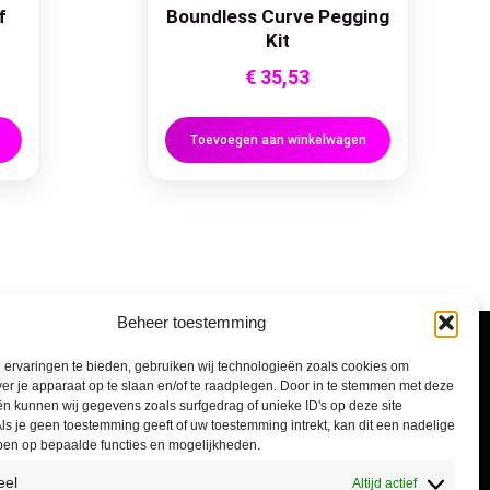
f
Boundless Curve Pegging
Kit
€
35,53
Toevoegen aan winkelwagen
Beheer toestemming
Informatie
ervaringen te bieden, gebruiken wij technologieën zoals cookies om
ver je apparaat op te slaan en/of te raadplegen. Door in te stemmen met deze
n kunnen wij gegevens zoals surfgedrag of unieke ID's op deze site
Algemene voorwaarden
ls je geen toestemming geeft of uw toestemming intrekt, kan dit een nadelige
ben op bepaalde functies en mogelijkheden.
Privacyverklaring
eel
Altijd actief