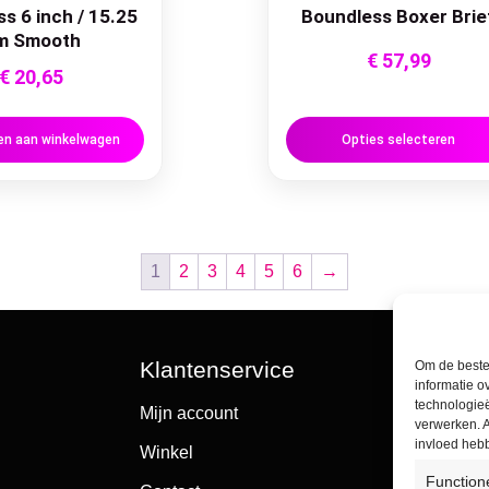
s 6 inch / 15.25
Boundless Boxer Brie
m Smooth
€
57,99
€
20,65
n aan winkelwagen
Opties selecteren
1
2
3
4
5
6
→
Klantenservice
Om de beste 
informatie o
technologieë
Mijn account
verwerken. A
invloed heb
Winkel
Function