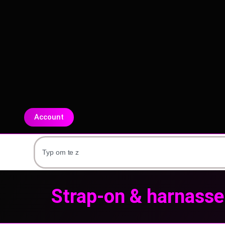
Account
Strap-on & harnass