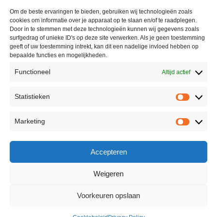
Winkel
Om de beste ervaringen te bieden, gebruiken wij technologieën zoals
cookies om informatie over je apparaat op te slaan en/of te raadplegen.
Contact
Door in te stemmen met deze technologieën kunnen wij gegevens zoals
surfgedrag of unieke ID's op deze site verwerken. Als je geen toestemming
geeft of uw toestemming intrekt, kan dit een nadelige invloed hebben op
bepaalde functies en mogelijkheden.
Informatie
Functioneel
Altijd actief
Algemene voorwaarden
Statistieken
Privacyverklaring
Retourneren
Marketing
Reviewbeleid
Accepteren
Weigeren
© 2026 - Secret Moments | Powered by Webs en Systems
Voorkeuren opslaan