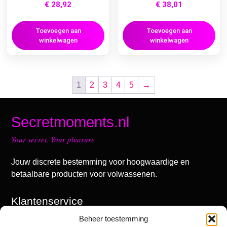
€
28,92
€
38,01
Toevoegen aan
Toevoegen aan
winkelwagen
winkelwagen
1
2
3
4
5
→
Secretmoments.nl
Your secret. Your pleasure
Jouw discrete bestemming voor hoogwaardige en
betaalbare producten voor volwassenen.
Klantenservice
Beheer toestemming
Mijn account