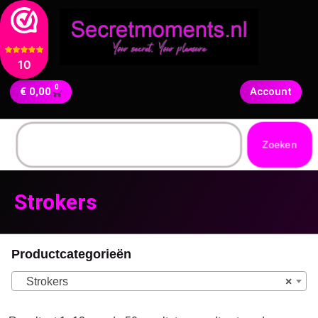
10
0
€
0,00
Account
Zoeken
Strokers
Productcategorieën
Strokers
×