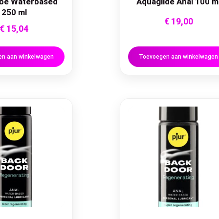
ube Waterbased
Aquaglide Anal 100 m
250 ml
€
19,00
€
15,04
n aan winkelwagen
Toevoegen aan winkelwagen