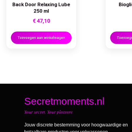
Back Door Relaxing Lube
Biogl
250 ml
€
47,10
Toevoegen aan winkelwagen
Toevoege
Secretmoments.nl
Your secret. Your pleasure
Jouw discrete bestemming voor hoogwaardige en
betaalbare producten voor volwassenen.