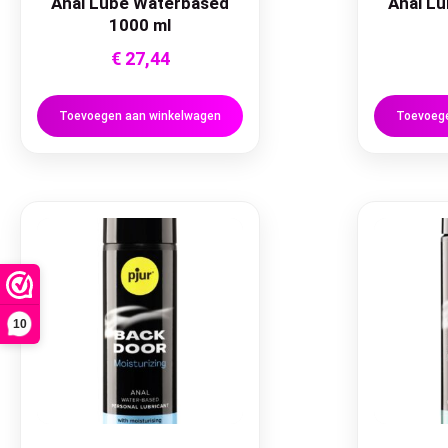
Anal Lube Waterbased
Anal L
1000 ml
€
27,44
Toevoegen aan winkelwagen
Toevoege
10