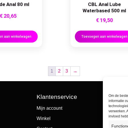
ide Anal 80 ml
CBL Anal Lube
Waterbased 500 ml
€
20,65
€
19,50
n aan winkelwagen
Toevoegen aan winkelwagen
1
2
3
→
Klantenservice
Om de beste 
informatie o
technologieë
Mijn account
verwerken. A
invloed heb
Winkel
Function