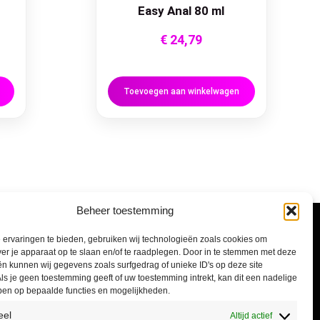
Easy Anal 80 ml
€
24,79
Toevoegen aan winkelwagen
Beheer toestemming
Informatie
ervaringen te bieden, gebruiken wij technologieën zoals cookies om
ver je apparaat op te slaan en/of te raadplegen. Door in te stemmen met deze
n kunnen wij gegevens zoals surfgedrag of unieke ID's op deze site
Algemene voorwaarden
ls je geen toestemming geeft of uw toestemming intrekt, kan dit een nadelige
ben op bepaalde functies en mogelijkheden.
Privacyverklaring
eel
Altijd actief