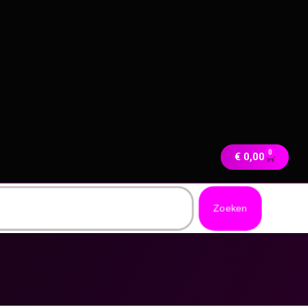
0
€
0,00
Zoeken