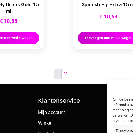
ly Drops Gold 15
Spanish Fly Extra 15 
ml
€
10,58
€
10,58
n aan winkelwagen
Toevoegen aan winkelwagen
1
2
→
Klantenservice
Om de beste 
informatie o
technologieë
Mijn account
verwerken. A
invloed heb
Winkel
Function