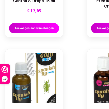
Cantha S-Drops 15 ml
Erecti
Cr
€
17,69
Toevoegen aan winkelwagen
Toevoege
10