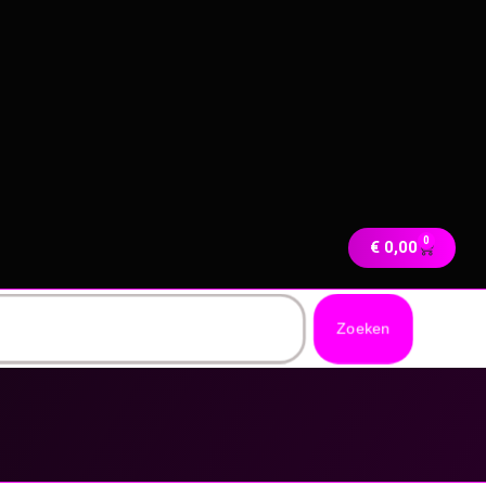
0
€
0,00
Zoeken