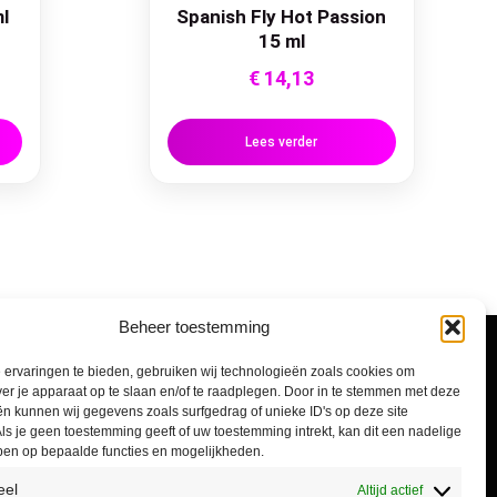
ml
Spanish Fly Hot Passion
15 ml
€
14,13
Lees verder
Beheer toestemming
Informatie
ervaringen te bieden, gebruiken wij technologieën zoals cookies om
ver je apparaat op te slaan en/of te raadplegen. Door in te stemmen met deze
n kunnen wij gegevens zoals surfgedrag of unieke ID's op deze site
Algemene voorwaarden
ls je geen toestemming geeft of uw toestemming intrekt, kan dit een nadelige
ben op bepaalde functies en mogelijkheden.
Privacyverklaring
eel
Altijd actief