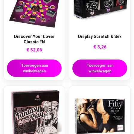
Discover Your Lover
Display Scratch & Sex
Classic EN
€
3,26
€
52,06
Toevoegen aan
Toevoegen aan
winkelwagen
winkelwagen