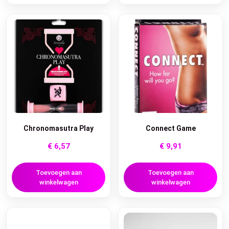
Chronomasutra Play
Connect Game
€
6,57
€
9,91
Toevoegen aan
Toevoegen aan
winkelwagen
winkelwagen