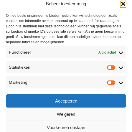
Beheer toestemming
Mijn account
Winkel
Om de beste ervaringen te bieden, gebruiken wij technologieën zoals
cookies om informatie over je apparaat op te slaan en/of te raadplegen.
Contact
Door in te stemmen met deze technologieën kunnen wij gegevens zoals
surfgedrag of unieke ID's op deze site verwerken. Als je geen toestemming
geeft of uw toestemming intrekt, kan dit een nadelige invloed hebben op
bepaalde functies en mogelijkheden.
Informatie
Functioneel
Altijd actief
Algemene voorwaarden
Statistieken
Privacyverklaring
Retourneren
Marketing
Reviewbeleid
Accepteren
Weigeren
© 2026 - Secret Moments | Powered by Webs en Systems
Voorkeuren opslaan