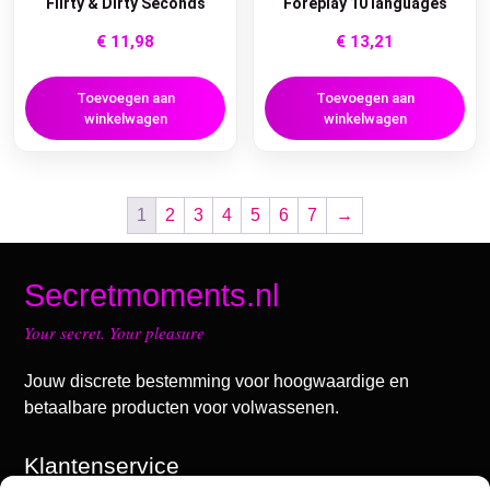
Flirty & Dirty Seconds
Foreplay 10 languages
€
11,98
€
13,21
Toevoegen aan
Toevoegen aan
winkelwagen
winkelwagen
1
2
3
4
5
6
7
→
Secretmoments.nl
Your secret. Your pleasure
Jouw discrete bestemming voor hoogwaardige en
betaalbare producten voor volwassenen.
Klantenservice