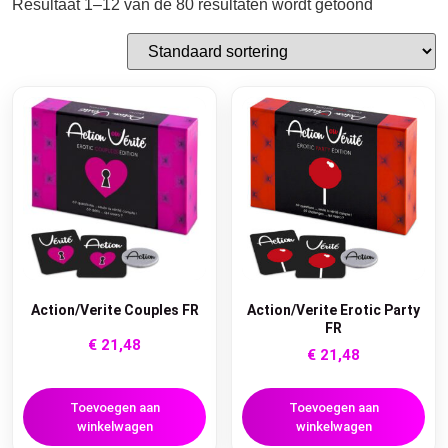
Resultaat 1–12 van de 80 resultaten wordt getoond
Action/Verite Couples FR
Action/Verite Erotic Party
FR
€
21,48
€
21,48
Toevoegen aan
Toevoegen aan
winkelwagen
winkelwagen