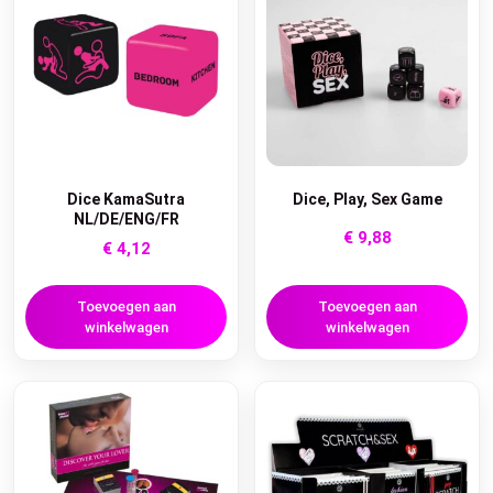
Dice KamaSutra
Dice, Play, Sex Game
NL/DE/ENG/FR
€
9,88
€
4,12
Toevoegen aan
Toevoegen aan
winkelwagen
winkelwagen