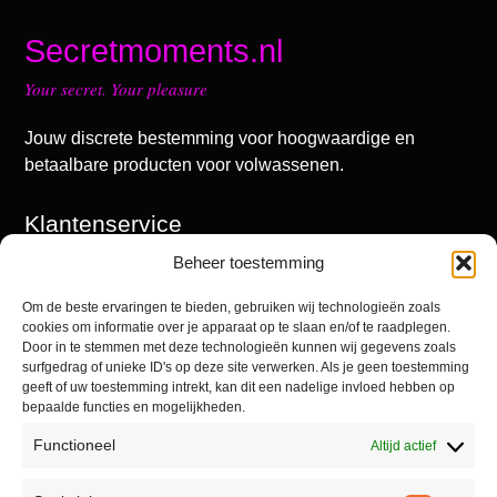
Secretmoments.nl
Your secret. Your pleasure
Jouw discrete bestemming voor hoogwaardige en
betaalbare producten voor volwassenen.
Klantenservice
Beheer toestemming
Mijn account
Winkel
Om de beste ervaringen te bieden, gebruiken wij technologieën zoals
cookies om informatie over je apparaat op te slaan en/of te raadplegen.
Contact
Door in te stemmen met deze technologieën kunnen wij gegevens zoals
surfgedrag of unieke ID's op deze site verwerken. Als je geen toestemming
geeft of uw toestemming intrekt, kan dit een nadelige invloed hebben op
bepaalde functies en mogelijkheden.
Informatie
Functioneel
Altijd actief
Algemene voorwaarden