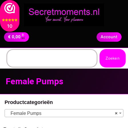
10
0
€
0,00
Account
Zoeken
Female Pumps
Productcategorieën
Female Pumps
×