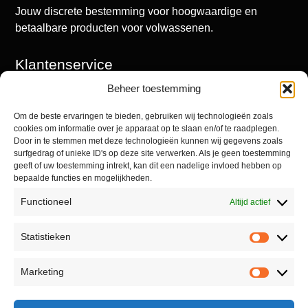
Jouw discrete bestemming voor hoogwaardige en
betaalbare producten voor volwassenen.
Klantenservice
Beheer toestemming
Mijn account
Winkel
Om de beste ervaringen te bieden, gebruiken wij technologieën zoals
cookies om informatie over je apparaat op te slaan en/of te raadplegen.
Contact
Door in te stemmen met deze technologieën kunnen wij gegevens zoals
surfgedrag of unieke ID's op deze site verwerken. Als je geen toestemming
geeft of uw toestemming intrekt, kan dit een nadelige invloed hebben op
bepaalde functies en mogelijkheden.
Informatie
Functioneel
Altijd actief
Algemene voorwaarden
Statistieken
Privacyverklaring
Retourneren
Marketing
Reviewbeleid