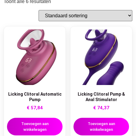
Toont alle 6 resultaten
Licking Clitoral Automatic
Licking Clitoral Pump &
Pump
Anal Stimulator
€
57,84
€
74,37
Toevoegen aan
Toevoegen aan
winkelwagen
winkelwagen