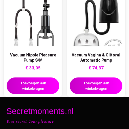
Vacuum Nipple Pleasure
Vacuum Vagina & Clitoral
Pump S/M
Automatic Pump
€
33,05
€
74,37
Toevoegen aan
Toevoegen aan
winkelwagen
winkelwagen
Secretmoments.nl
Your secret. Your pleasure