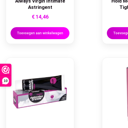
Always Virgin Intimate
Hold Me
Astringent
Tig
€
14,46
Toevoegen aan winkelwagen
Toevoege
10