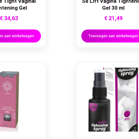
 Tight Vaginal
S8 Lift Vagina Tighten
htening Gel
Gel 30 ml
€
34,63
€
21,49
n aan winkelwagen
Toevoegen aan winkelwagen