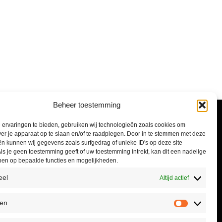
Beheer toestemming
Informatie
ervaringen te bieden, gebruiken wij technologieën zoals cookies om
ver je apparaat op te slaan en/of te raadplegen. Door in te stemmen met deze
n kunnen wij gegevens zoals surfgedrag of unieke ID's op deze site
Algemene voorwaarden
ls je geen toestemming geeft of uw toestemming intrekt, kan dit een nadelige
ben op bepaalde functies en mogelijkheden.
Privacyverklaring
eel
Altijd actief
Retourneren
Reviewbeleid
ken