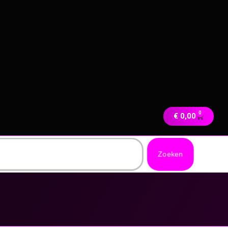
0
€
0,00
Zoeken