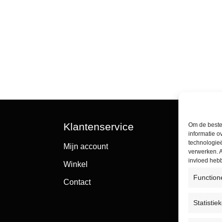
Klantenservice
Om de beste 
informatie o
technologieë
Mijn account
verwerken. A
invloed heb
Winkel
Function
Contact
Statistie