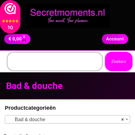
10
0
€
0,00
Account
Zoeken
Bad & douche
Productcategorieën
Bad & douche
×