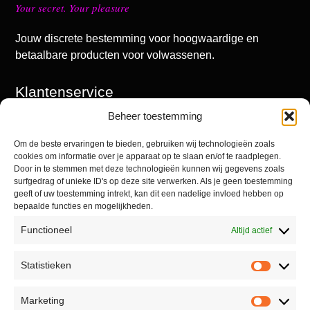
Your secret. Your pleasure
Jouw discrete bestemming voor hoogwaardige en
betaalbare producten voor volwassenen.
Klantenservice
Beheer toestemming
Mijn account
Winkel
Om de beste ervaringen te bieden, gebruiken wij technologieën zoals
cookies om informatie over je apparaat op te slaan en/of te raadplegen.
Contact
Door in te stemmen met deze technologieën kunnen wij gegevens zoals
surfgedrag of unieke ID's op deze site verwerken. Als je geen toestemming
geeft of uw toestemming intrekt, kan dit een nadelige invloed hebben op
bepaalde functies en mogelijkheden.
Informatie
Functioneel
Altijd actief
Algemene voorwaarden
Statistieken
Privacyverklaring
Retourneren
Marketing