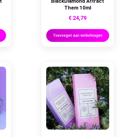
t
BlackDiamond Attract
Them 10ml
€
24,79
Toevoegen aan winkelwagen