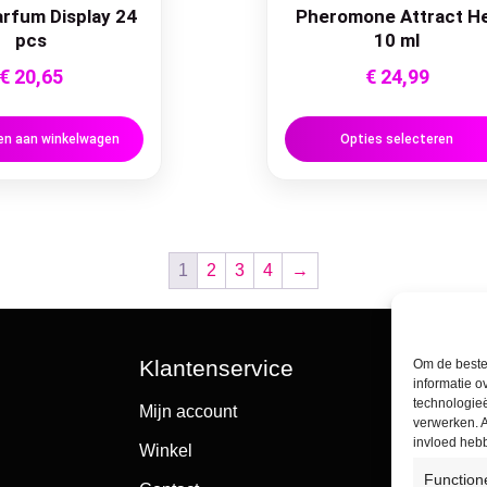
rfum Display 24
Pheromone Attract H
pcs
10 ml
€
20,65
€
24,99
n aan winkelwagen
Opties selecteren
1
2
3
4
→
Klantenservice
Om de beste 
informatie o
technologieë
Mijn account
verwerken. A
invloed heb
Winkel
Function