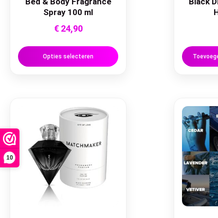
Bed & Body Fragrance
Black D
Spray 100 ml
H
€
24,90
Opties selecteren
Toevoege
10