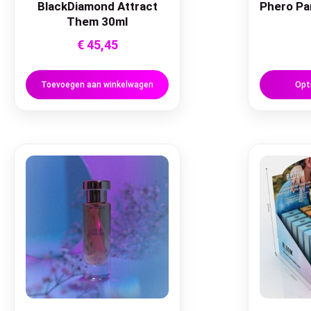
BlackDiamond Attract
Phero Pa
Them 30ml
€
45,45
Toevoegen aan winkelwagen
Opt