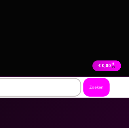
0
€
0,00
Zoeken