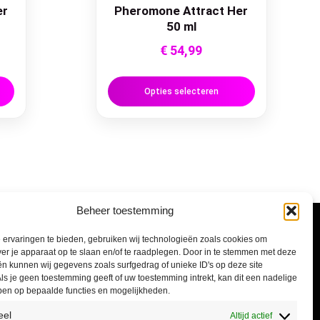
er
Pheromone Attract Her
50 ml
€
54,99
Opties selecteren
Beheer toestemming
Informatie
ervaringen te bieden, gebruiken wij technologieën zoals cookies om
ver je apparaat op te slaan en/of te raadplegen. Door in te stemmen met deze
n kunnen wij gegevens zoals surfgedrag of unieke ID's op deze site
Algemene voorwaarden
ls je geen toestemming geeft of uw toestemming intrekt, kan dit een nadelige
ben op bepaalde functies en mogelijkheden.
Privacyverklaring
eel
Altijd actief