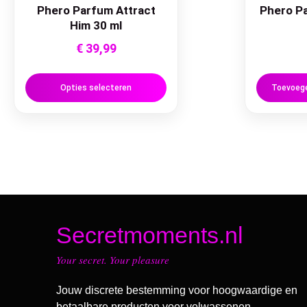
Phero Parfum Attract
Phero Pa
Him 30 ml
€
39,99
Opties selecteren
Toevoege
Secretmoments.nl
Your secret. Your pleasure
Jouw discrete bestemming voor hoogwaardige en
betaalbare producten voor volwassenen.