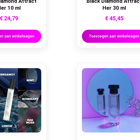
iamond Attract
Black Diamond Attrac
er 10 ml
Her 30 ml
€
24,79
€
45,45
n aan winkelwagen
Toevoegen aan winkelwagen