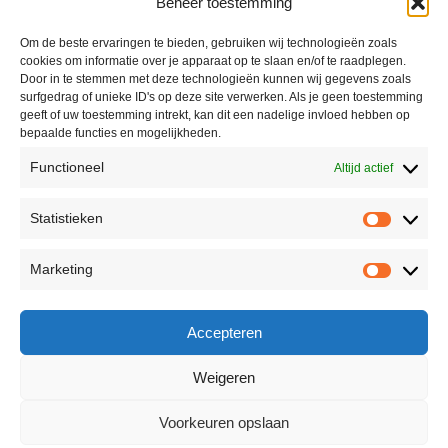
Beheer toestemming
Mijn account
Winkel
Om de beste ervaringen te bieden, gebruiken wij technologieën zoals
cookies om informatie over je apparaat op te slaan en/of te raadplegen.
Contact
Door in te stemmen met deze technologieën kunnen wij gegevens zoals
surfgedrag of unieke ID's op deze site verwerken. Als je geen toestemming
geeft of uw toestemming intrekt, kan dit een nadelige invloed hebben op
bepaalde functies en mogelijkheden.
Informatie
Functioneel
Altijd actief
Algemene voorwaarden
Statistieken
Privacyverklaring
Retourneren
Marketing
Reviewbeleid
Accepteren
Weigeren
© 2026 - Secret Moments | Powered by Webs en Systems
Voorkeuren opslaan