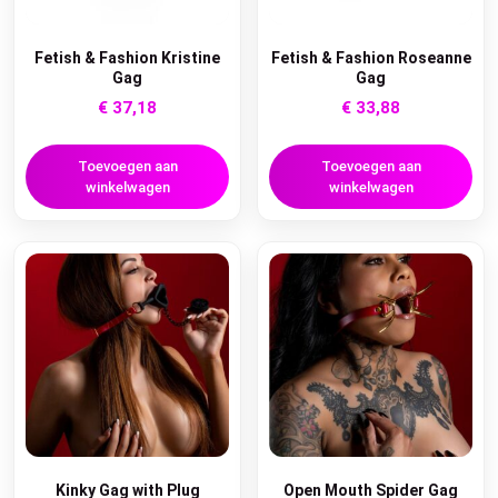
Fetish & Fashion Kristine
Fetish & Fashion Roseanne
Gag
Gag
€
37,18
€
33,88
Toevoegen aan
Toevoegen aan
winkelwagen
winkelwagen
Kinky Gag with Plug
Open Mouth Spider Gag