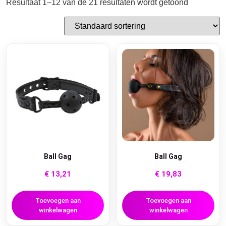
Resultaat 1–12 van de 21 resultaten wordt getoond
Ball Gag
Ball Gag
€
13,21
€
19,83
Toevoegen aan
Toevoegen aan
winkelwagen
winkelwagen