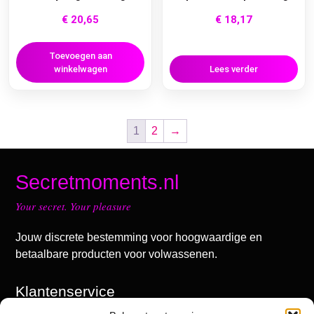
€
20,65
€
18,17
Toevoegen aan
winkelwagen
Lees verder
1
2
→
Secretmoments.nl
Your secret. Your pleasure
Jouw discrete bestemming voor hoogwaardige en
betaalbare producten voor volwassenen.
Klantenservice