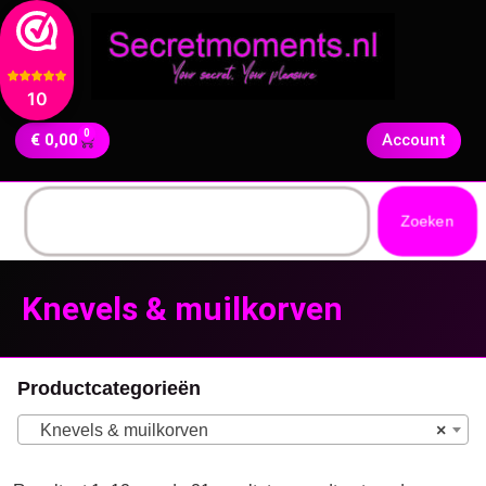
10
0
€
0,00
Account
Zoeken
Knevels & muilkorven
Productcategorieën
Knevels & muilkorven
×