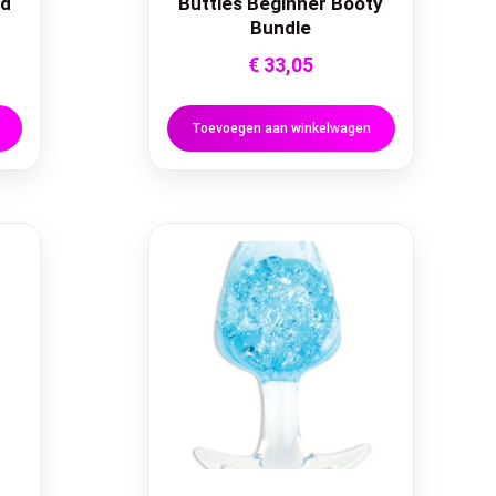
ed
Butties Beginner Booty
Bundle
€
33,05
Toevoegen aan winkelwagen