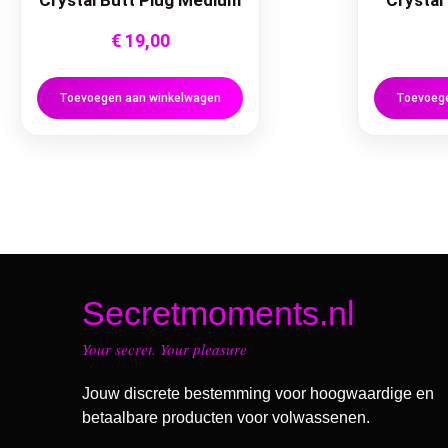
Crystal Butt Plug Medium
Crystal
€
19,00
Toevoegen aan winkelwagen
Toevoege
Secretmoments.nl
Your secret. Your pleasure
Jouw discrete bestemming voor hoogwaardige en
betaalbare producten voor volwassenen.