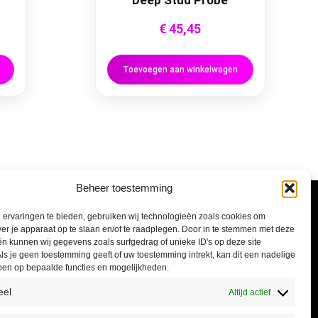
Deep Stud Probe
€
45,45
Toevoegen aan winkelwagen
Beheer toestemming
Informatie
ervaringen te bieden, gebruiken wij technologieën zoals cookies om
ver je apparaat op te slaan en/of te raadplegen. Door in te stemmen met deze
n kunnen wij gegevens zoals surfgedrag of unieke ID's op deze site
Algemene voorwaarden
ls je geen toestemming geeft of uw toestemming intrekt, kan dit een nadelige
ben op bepaalde functies en mogelijkheden.
Privacyverklaring
eel
Altijd actief
Retourneren