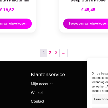
 Butt Plug Small
Deep Curve Probe
€
16,52
€
45,45
n aan winkelwagen
Toevoegen aan winkelwagen
1
2
3
→
Klantenservice
Om de beste 
informatie o
technologieë
Mijn account
verwerken. A
invloed heb
Winkel
Function
Contact