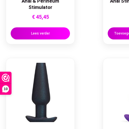
Anal & Perineum
Anal Sti
Stimulator
€
45,45
Lees verder
Toevoege
10