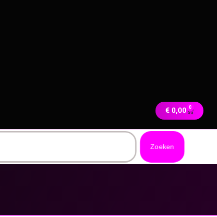
0
€
0,00
Zoeken