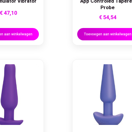
mulator Vibrator
App Controled Taper
Probe
€
47,10
€
54,54
n aan winkelwagen
Toevoegen aan winkelwagen