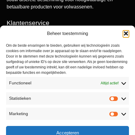
betaalbare producten voor volwassenen.
Klantenservice
Beheer toestemming
Mijn account
Winkel
Om de beste ervaringen te bieden, gebruiken wij technologieën zoals
cookies om informatie over je apparaat op te slaan en/of te raadplegen.
Contact
Door in te stemmen met deze technologieën kunnen wij gegevens zoals
surfgedrag of unieke ID's op deze site verwerken. Als je geen toestemming
geeft of uw toestemming intrekt, kan dit een nadelige invloed hebben op
bepaalde functies en mogelijkheden.
Informatie
Functioneel
Altijd actief
Algemene voorwaarden
Statistieken
Privacyverklaring
Retourneren
Marketing
Reviewbeleid
Accepteren