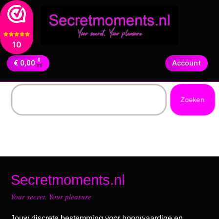
10
0
€
0,00
Account
Zoeken
Secretmoments.nl
Your secret. Your pleasure
Jouw discrete bestemming voor hoogwaardige en